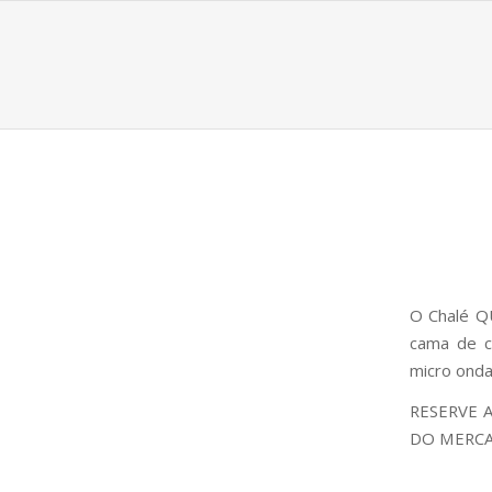
O Chalé Q
cama de ca
micro ondas
RESERVE 
DO MERC