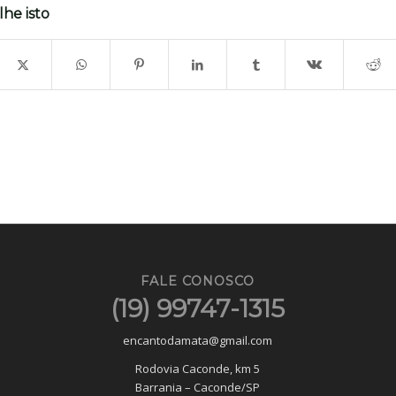
he isto
FALE CONOSCO
(19) 99747-1315
encantodamata@gmail.com
Rodovia Caconde, km 5
Barrania – Caconde/SP