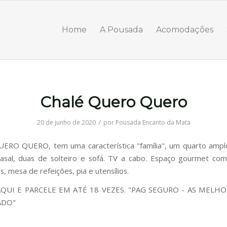
Home
A Pousada
Acomodações
Chalé Quero Quero
/
20 de junho de 2020
por
Pousada Encanto da Mata
UERO QUERO, tem uma característica "família", um quarto amp
sal, duas de solteiro e sofá. TV a cabo. Espaço gourmet com
, mesa de refeições, pia e utensílios.
AQUI E PARCELE EM ATÉ 18 VEZES. "PAG SEGURO - AS MELHO
ADO"